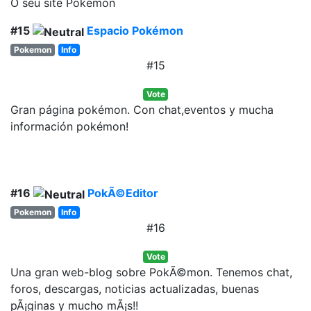
O seu site Pokemon
#15
Espacio Pokémon
Pokemon
Info
#15
Vote
Gran página pokémon. Con chat,eventos y mucha
información pokémon!
#16
PokÃ©Editor
Pokemon
Info
#16
Vote
Una gran web-blog sobre PokÃ©mon. Tenemos chat,
foros, descargas, noticias actualizadas, buenas
pÃ¡ginas y mucho mÃ¡s!!