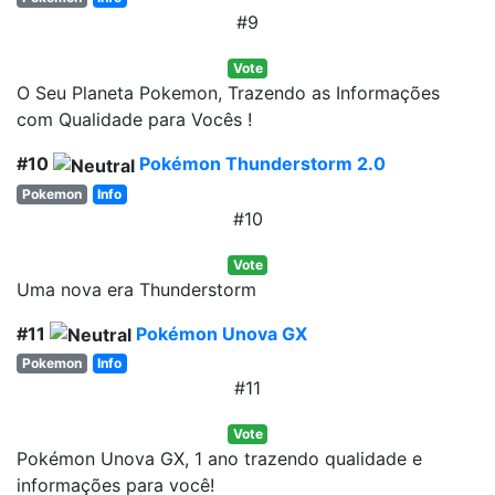
#9
Vote
O Seu Planeta Pokemon, Trazendo as Informações
com Qualidade para Vocês !
#10
Pokémon Thunderstorm 2.0
Pokemon
Info
#10
Vote
Uma nova era Thunderstorm
#11
Pokémon Unova GX
Pokemon
Info
#11
Vote
Pokémon Unova GX, 1 ano trazendo qualidade e
informações para você!