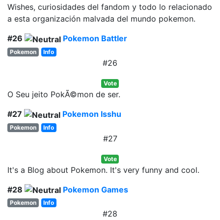
Wishes, curiosidades del fandom y todo lo relacionado
a esta organización malvada del mundo pokemon.
#26
Pokemon Battler
Pokemon
Info
#26
Vote
O Seu jeito PokÃ©mon de ser.
#27
Pokemon Isshu
Pokemon
Info
#27
Vote
It's a Blog about Pokemon. It's very funny and cool.
#28
Pokemon Games
Pokemon
Info
#28