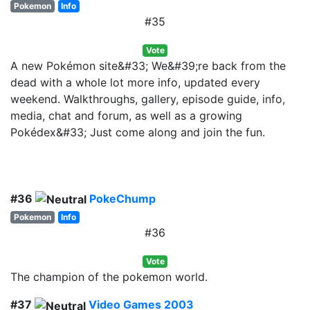
Pokemon
Info
#35
Vote
A new Pokémon site&#33; We&#39;re back from the
dead with a whole lot more info, updated every
weekend. Walkthroughs, gallery, episode guide, info,
media, chat and forum, as well as a growing
Pokédex&#33; Just come along and join the fun.
#36
PokeChump
Pokemon
Info
#36
Vote
The champion of the pokemon world.
#37
Video Games 2003