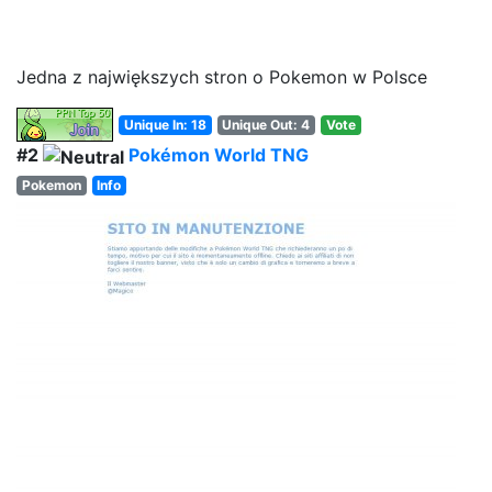
Jedna z największych stron o Pokemon w Polsce
Unique In: 18
Unique Out: 4
Vote
#2
Pokémon World TNG
Pokemon
Info