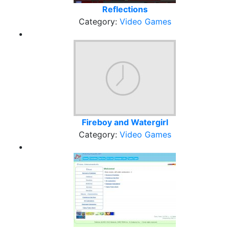
Reflections
Category:
Video Games
Fireboy and Watergirl
Category:
Video Games