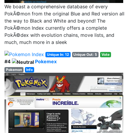
We boast a comprehensive database of every
PokÃ©mon from the original Blue and Red version all
the way to Black and White and beyond! The
PokÃ©mon Index currently offers a complete
PokÃ©dex with evolution chains, move lists, and
much, much more in a sleek
Unique In: 12
Unique Out: 5
Vote
#4
Pokemex
Pokemon
Info