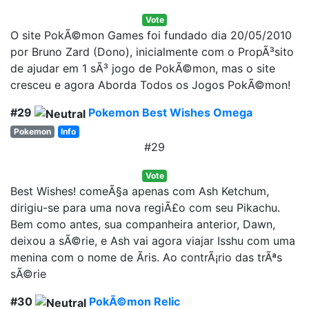
Vote
O site PokÃ©mon Games foi fundado dia 20/05/2010
por Bruno Zard (Dono), inicialmente com o PropÃ³sito
de ajudar em 1 sÃ³ jogo de PokÃ©mon, mas o site
cresceu e agora Aborda Todos os Jogos PokÃ©mon!
#29
Pokemon Best Wishes Omega
Pokemon
Info
#29
Vote
Best Wishes! comeÃ§a apenas com Ash Ketchum,
dirigiu-se para uma nova regiÃ£o com seu Pikachu.
Bem como antes, sua companheira anterior, Dawn,
deixou a sÃ©rie, e Ash vai agora viajar Isshu com uma
menina com o nome de Ãris. Ao contrÃ¡rio das trÃªs
sÃ©rie
#30
PokÃ©mon Relic