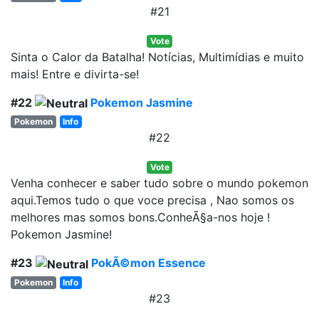
#21
Vote
Sinta o Calor da Batalha! Notícias, Multimídias e muito
mais! Entre e divirta-se!
#22
Pokemon Jasmine
Pokemon
Info
#22
Vote
Venha conhecer e saber tudo sobre o mundo pokemon
aqui.Temos tudo o que voce precisa , Nao somos os
melhores mas somos bons.ConheÃ§a-nos hoje !
Pokemon Jasmine!
#23
PokÃ©mon Essence
Pokemon
Info
#23