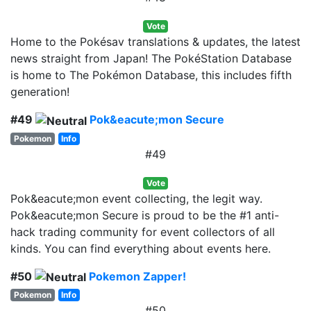
Vote
Home to the Pokésav translations & updates, the latest
news straight from Japan! The PokéStation Database
is home to The Pokémon Database, this includes fifth
generation!
#49
Pok&eacute;mon Secure
Pokemon
Info
#49
Vote
Pok&eacute;mon event collecting, the legit way.
Pok&eacute;mon Secure is proud to be the #1 anti-
hack trading community for event collectors of all
kinds. You can find everything about events here.
#50
Pokemon Zapper!
Pokemon
Info
#50