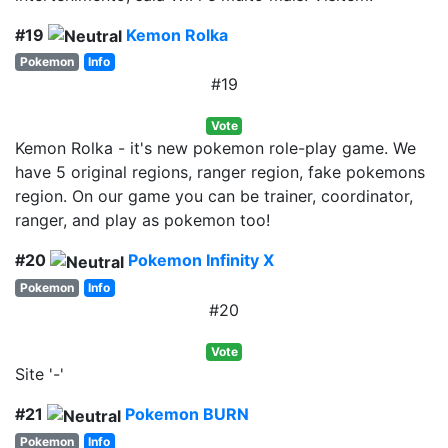
#19
Kemon Rolka
Pokemon
Info
#19
Vote
Kemon Rolka - it's new pokemon role-play game. We
have 5 original regions, ranger region, fake pokemons
region. On our game you can be trainer, coordinator,
ranger, and play as pokemon too!
#20
Pokemon Infinity X
Pokemon
Info
#20
Vote
Site '-'
#21
Pokemon BURN
Pokemon
Info