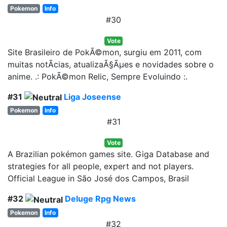
Pokemon
Info
#30
Vote
Site Brasileiro de PokÃ©mon, surgiu em 2011, com
muitas notÃ­cias, atualizaÃ§Ãµes e novidades sobre o
anime. .: PokÃ©mon Relic, Sempre Evoluindo :.
#31
Liga Joseense
Pokemon
Info
#31
Vote
A Brazilian pokémon games site. Giga Database and
strategies for all people, expert and not players.
Official League in São José dos Campos, Brasil
#32
Deluge Rpg News
Pokemon
Info
#32